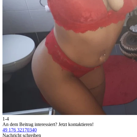
1-4
An dem Beitrag interessiert?
Jetzt kontaktieren!
49 176 32170340
Nachricht schreiben