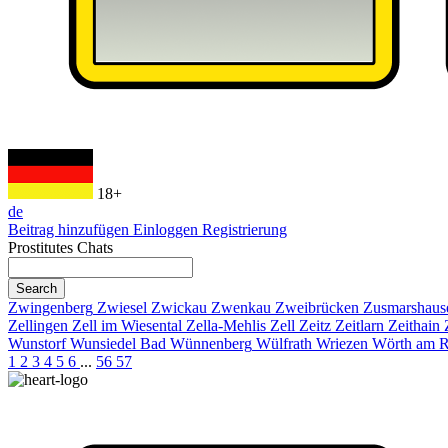
18+
de
Beitrag hinzufügen
Einloggen
Registrierung
Prostitutes Chats
Search
Zwingenberg
Zwiesel
Zwickau
Zwenkau
Zweibrücken
Zusmarshaus
Zellingen
Zell im Wiesental
Zella-Mehlis
Zell
Zeitz
Zeitlarn
Zeithain
Wunstorf
Wunsiedel
Bad Wünnenberg
Wülfrath
Wriezen
Wörth am R
1
2
3
4
5
6
...
56
57