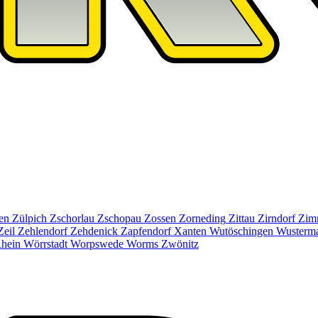
en
Zülpich
Zschorlau
Zschopau
Zossen
Zorneding
Zittau
Zirndorf
Zim
Zeil
Zehlendorf
Zehdenick
Zapfendorf
Xanten
Wutöschingen
Wusterm
hein
Wörrstadt
Worpswede
Worms
Zwönitz