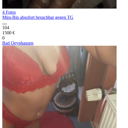
4 Fotos
Mira-Bin absofort besuchbar gegen TG
104
1500 €
0
Bad Oeynhausen