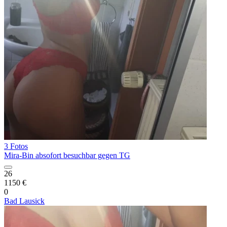
3 Fotos
Mira-Bin absofort besuchbar gegen TG
26
1150 €
0
Bad Lausick