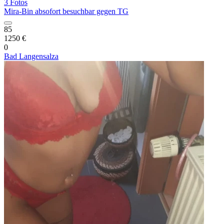
3 Fotos
Mira-Bin absofort besuchbar gegen TG
85
1250 €
0
Bad Langensalza