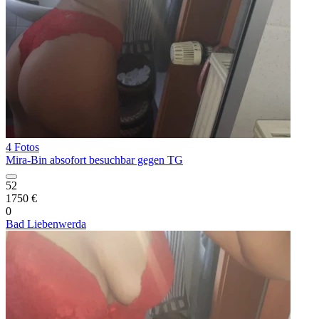
4 Fotos
Mira-Bin absofort besuchbar gegen TG
52
1750 €
0
Bad Liebenwerda