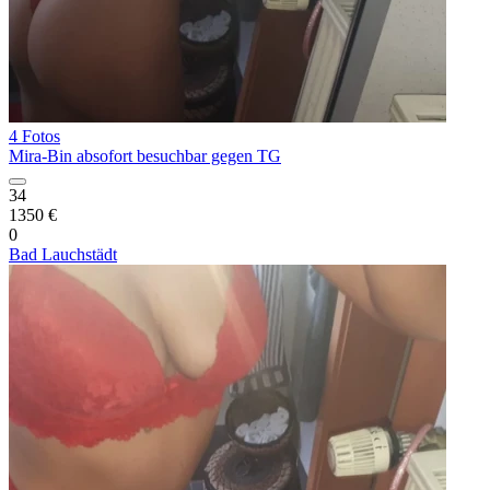
4 Fotos
Mira-Bin absofort besuchbar gegen TG
34
1350 €
0
Bad Lauchstädt