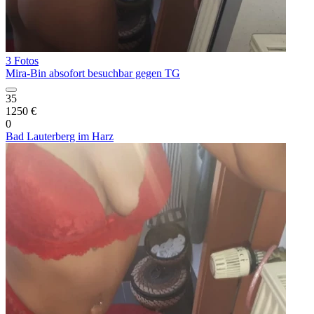
3 Fotos
Mira-Bin absofort besuchbar gegen TG
35
1250 €
0
Bad Lauterberg im Harz