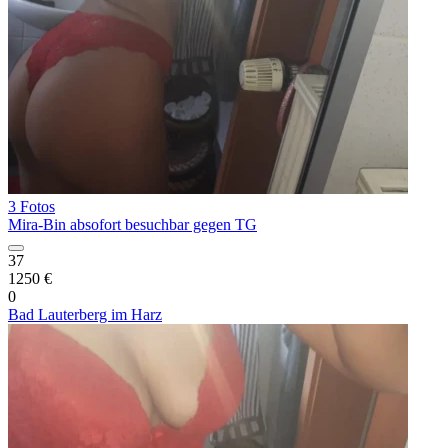
3 Fotos
Mira-Bin absofort besuchbar gegen TG
37
1250 €
0
Bad Lauterberg im Harz