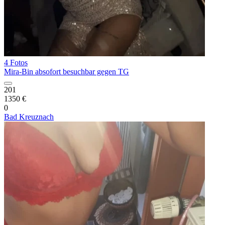
4 Fotos
Mira-Bin absofort besuchbar gegen TG
201
1350 €
0
Bad Kreuznach