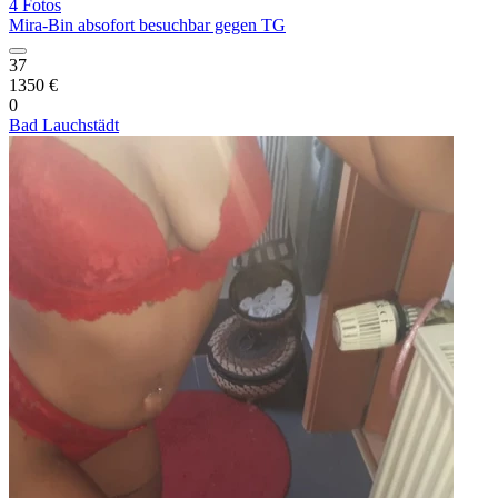
4 Fotos
Mira-Bin absofort besuchbar gegen TG
37
1350 €
0
Bad Lauchstädt