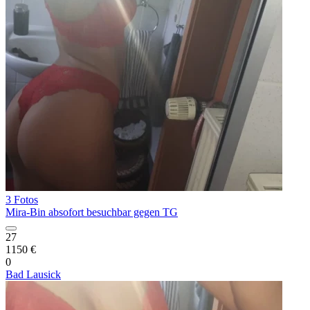
3 Fotos
Mira-Bin absofort besuchbar gegen TG
27
1150 €
0
Bad Lausick