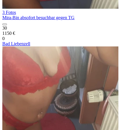
3 Fotos
Mira-Bin absofort besuchbar gegen TG
30
1150 €
0
Bad Liebenzell