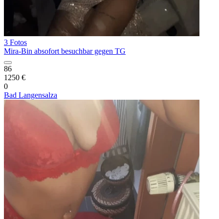
3 Fotos
Mira-Bin absofort besuchbar gegen TG
86
1250 €
0
Bad Langensalza