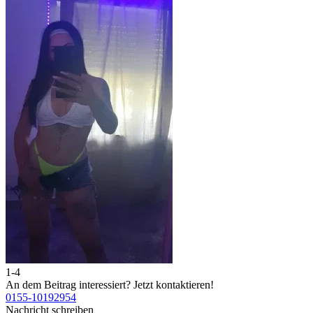
1-4
2
An dem Beitrag interessiert?
Jetzt kontaktieren!
A
0155-10192954
0
Nachricht schreiben
N