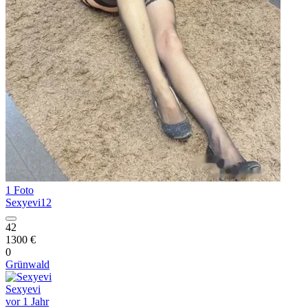
1 Foto
Sexyevi12
42
1300 €
0
Grünwald
Sexyevi
vor 1 Jahr