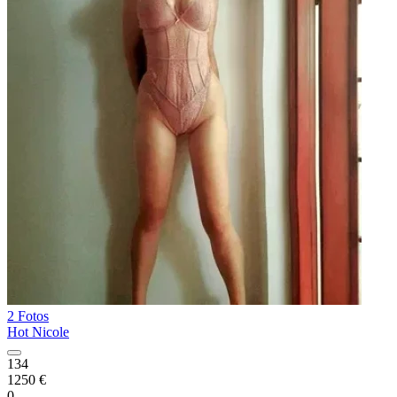
2 Fotos
Hot Nicole
134
1250 €
0