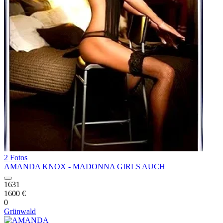
2 Fotos
AMANDA KNOX - MADONNA GIRLS AUCH
1631
1600 €
0
Grünwald