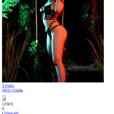
3 Fotos
NEU! Giulia
26
1250 €
0
Grünwald