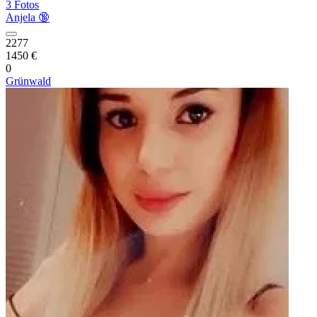
3 Fotos
Anjela 🔞
2277
1450 €
0
Grünwald