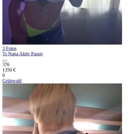
3 Fotos
Ts Nana Aktiv Passiv
376
1350 €
0
Grünwald