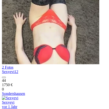
2 Fotos
Sexyevi12
44
1750 €
0
Sondershausen
Sexyevi
vor 1 Jahr