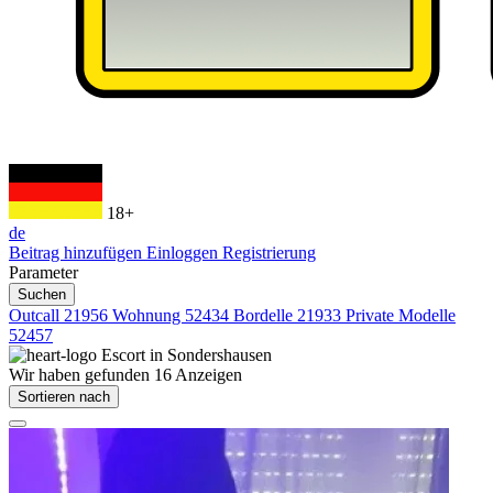
18+
de
Beitrag hinzufügen
Einloggen
Registrierung
Parameter
Suchen
Outcall
21956
Wohnung
52434
Bordelle
21933
Private Modelle
52457
Escort in
Sondershausen
Wir haben gefunden
16
Anzeigen
Sortieren nach