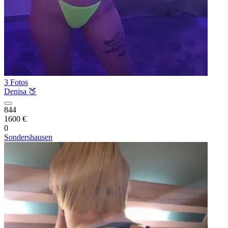
3 Fotos
Denisa 🍑
844
1600 €
0
Sondershausen