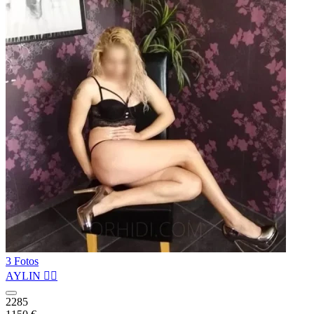
3 Fotos
AYLIN ❤️‍🔥
2285