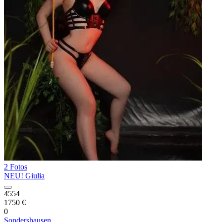
2 Fotos
NEU! Giulia
4554
1750 €
0
Sondershausen