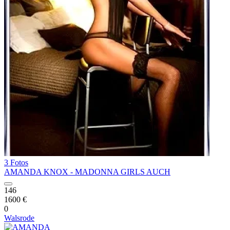
3 Fotos
AMANDA KNOX - MADONNA GIRLS AUCH
146
1600 €
0
Walsrode