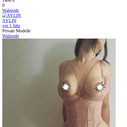
1400 €
0
Walsrode
AYLIN
vor 1 Jahr
Private Modelle
Walsrode