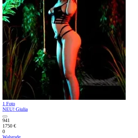
1 Foto
NEU! Giulia
941
1750 €
0
Walsrode