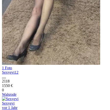
1 Foto
Sexyevi12
2118
1550 €
0
Walsrode
Sexyevi
vor 1 Jahr