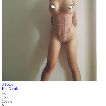
3 Fotos
Hot Nicole
160
1550 €
0