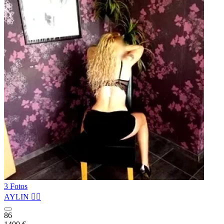
3 Fotos
AYLIN ❤️‍🔥
86