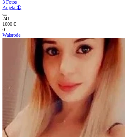
3 Fotos
Anjela 🔞
241
1000 €
0
Walsrode