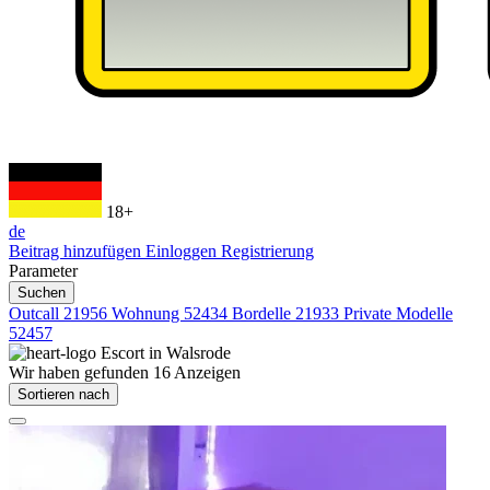
18+
de
Beitrag hinzufügen
Einloggen
Registrierung
Parameter
Suchen
Outcall
21956
Wohnung
52434
Bordelle
21933
Private Modelle
52457
Escort in
Walsrode
Wir haben gefunden
16
Anzeigen
Sortieren nach