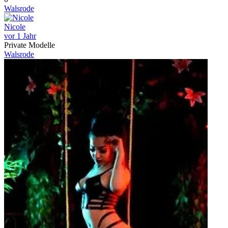
Walsrode
Nicole
vor 1 Jahr
Private Modelle
Walsrode