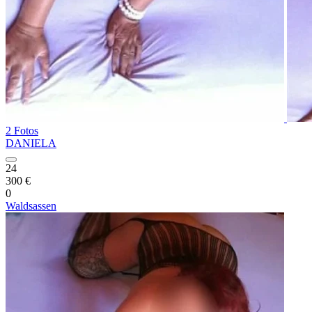
2 Fotos
DANIELA
24
300 €
0
Waldsassen