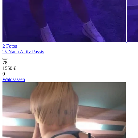
2 Fotos
Ts Nana Aktiv Passiv
78
1550 €
0
Waldsassen