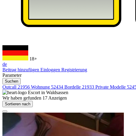
18+
de
Beitrag hinzufügen
Einloggen
Registrierung
Parameter
Suchen
Outcall
21956
Wohnung
52434
Bordelle
21933
Private Modelle
524
Escort in
Waldsassen
Wir haben gefunden
17
Anzeigen
Sortieren nach