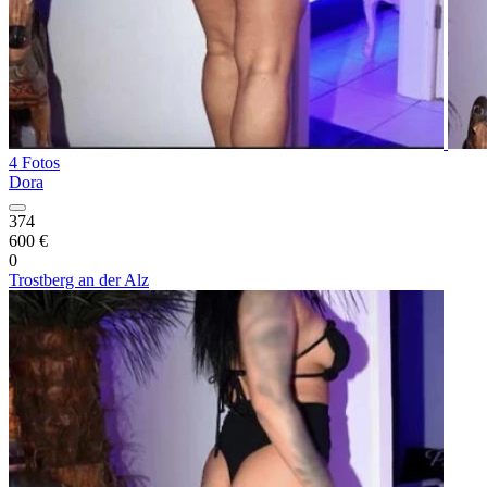
4 Fotos
Dora
374
600 €
0
Trostberg an der Alz