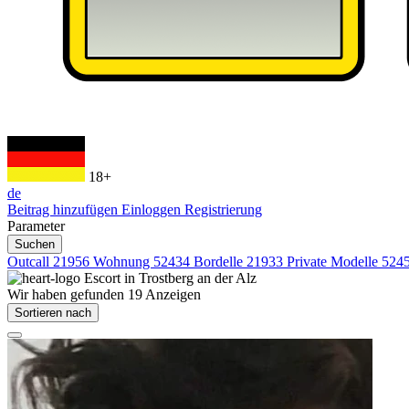
18+
de
Beitrag hinzufügen
Einloggen
Registrierung
Parameter
Suchen
Outcall
21956
Wohnung
52434
Bordelle
21933
Private Modelle
524
Escort in
Trostberg an der Alz
Wir haben gefunden
19
Anzeigen
Sortieren nach