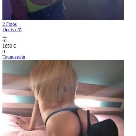
2 Fotos
Denisa 🍑
61
1650 €
0
Taunusstein