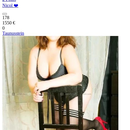
Nicol ❤️
178
1550 €
0
Taunusstein