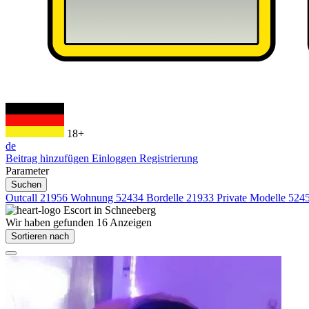
18+
de
Beitrag hinzufügen
Einloggen
Registrierung
Parameter
Suchen
Outcall
21956
Wohnung
52434
Bordelle
21933
Private Modelle
524
Escort in
Schneeberg
Wir haben gefunden
16
Anzeigen
Sortieren nach