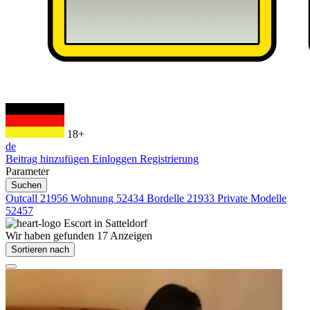
18+
de
Beitrag hinzufügen
Einloggen
Registrierung
Parameter
Suchen
Outcall
21956
Wohnung
52434
Bordelle
21933
Private Modelle
52457
Escort in
Satteldorf
Wir haben gefunden
17
Anzeigen
Sortieren nach