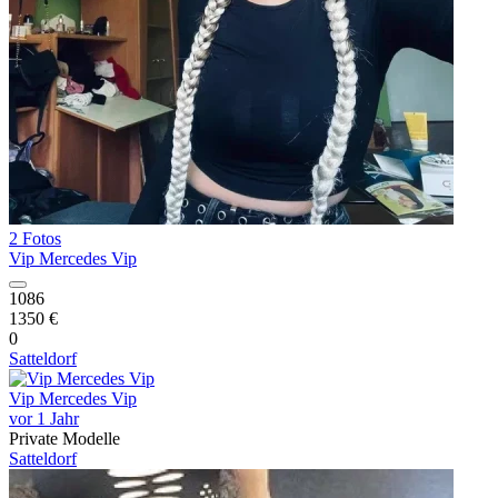
2 Fotos
Vip Mercedes Vip
1086
1350 €
0
Satteldorf
Vip Mercedes Vip
vor 1 Jahr
Private Modelle
Satteldorf