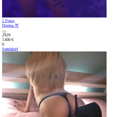
2 Fotos
Denisa 🍑
2929
1300 €
0
Satteldorf