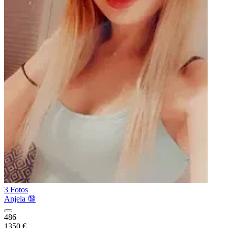
3 Fotos
Anjela 🔞
486
1350 €