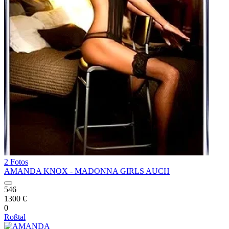
2 Fotos
AMANDA KNOX - MADONNA GIRLS AUCH
546
1300 €
0
Roßtal