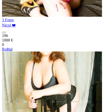
3 Fotos
Nicol ❤️
196
1000 €
0
Roßtal