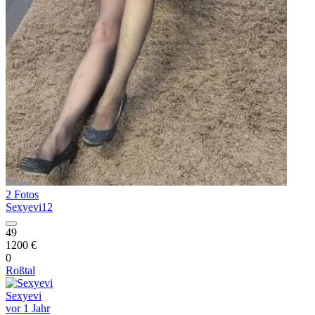
2 Fotos
Sexyevi12
49
1200 €
0
Roßtal
Sexyevi
vor 1 Jahr