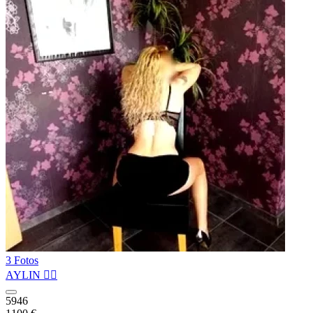
3 Fotos
AYLIN ❤️‍🔥
5946