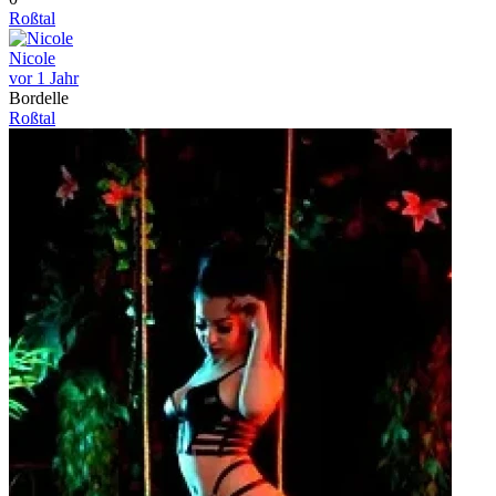
Roßtal
Nicole
vor 1 Jahr
Bordelle
Roßtal