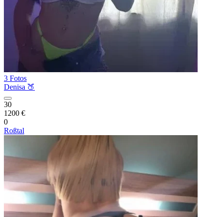
3 Fotos
Denisa 🍑
30
1200 €
0
Roßtal