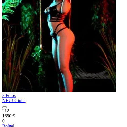
3 Fotos
NEU! Giulia
212
1650 €
0
Roßtal