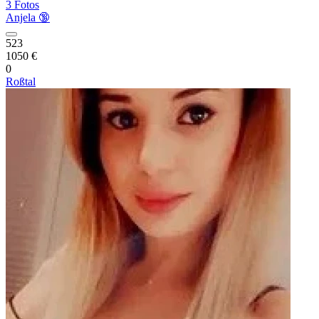
3 Fotos
Anjela 🔞
523
1050 €
0
Roßtal