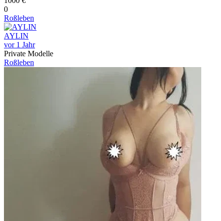
1000 €
0
Roßleben
AYLIN
vor 1 Jahr
Private Modelle
Roßleben