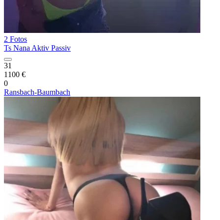
2 Fotos
Ts Nana Aktiv Passiv
31
1100 €
0
Ransbach-Baumbach