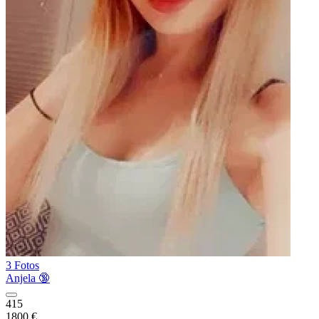
3 Fotos
Anjela 🔞
415
1800 €