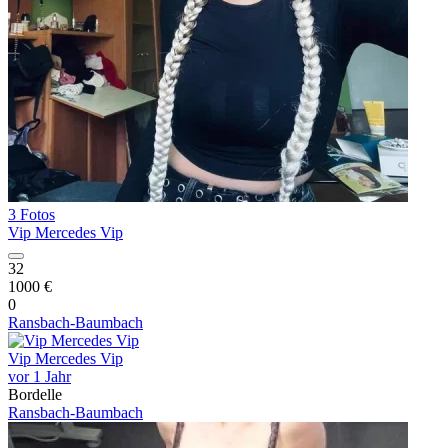
3 Fotos
Vip Mercedes Vip
32
1000 €
0
Ransbach-Baumbach
Vip Mercedes Vip
vor 1 Jahr
Bordelle
Ransbach-Baumbach