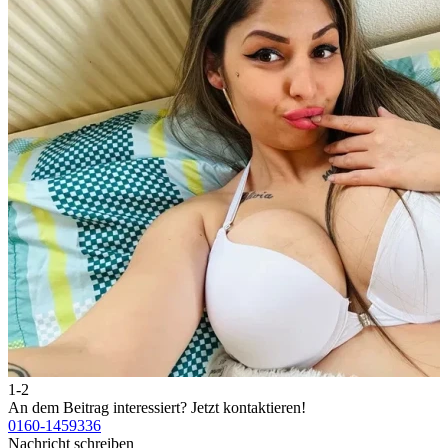
1-2
2
An dem Beitrag interessiert?
Jetzt kontaktieren!
A
0160-1459336
0
Nachricht schreiben
N