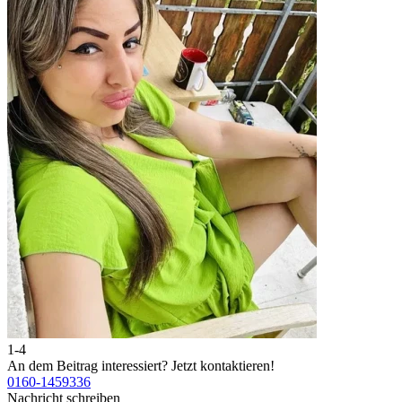
1-4
2
An dem Beitrag interessiert?
Jetzt kontaktieren!
A
0160-1459336
0
Nachricht schreiben
N