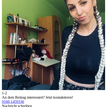
1-2
2
An dem Beitrag interessiert?
Jetzt kontaktieren!
A
0160-1459336
0
Nachricht schreiben
N