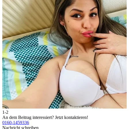
1-2
2
An dem Beitrag interessiert?
Jetzt kontaktieren!
A
0160-1459336
0
Nachricht schreiben
N