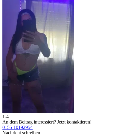
1-4
2
An dem Beitrag interessiert?
Jetzt kontaktieren!
A
0155-10192954
0
Nachricht schreiben
N