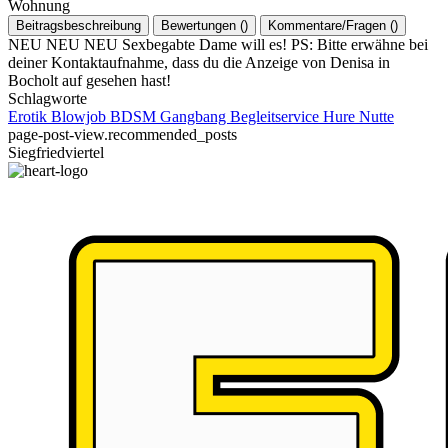
Wohnung
Beitragsbeschreibung
Bewertungen
(
)
Kommentare/Fragen
(
)
NEU NEU NEU Sexbegabte Dame will es! PS: Bitte erwähne bei
deiner Kontaktaufnahme, dass du die Anzeige von Denisa in
Bocholt auf gesehen hast!
Schlagworte
Erotik
Blowjob
BDSM
Gangbang
Begleitservice
Hure
Nutte
page-post-view.recommended_posts
Siegfriedviertel