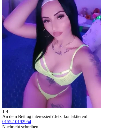
1-4
2
An dem Beitrag interessiert?
Jetzt kontaktieren!
A
0155-10192954
0
Nachricht schreiben
N