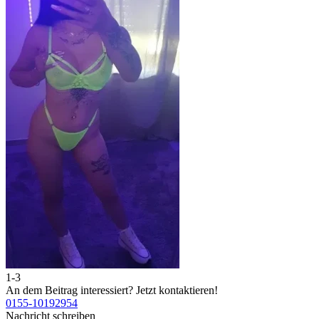
1-3
2
An dem Beitrag interessiert?
Jetzt kontaktieren!
A
0155-10192954
0
Nachricht schreiben
N