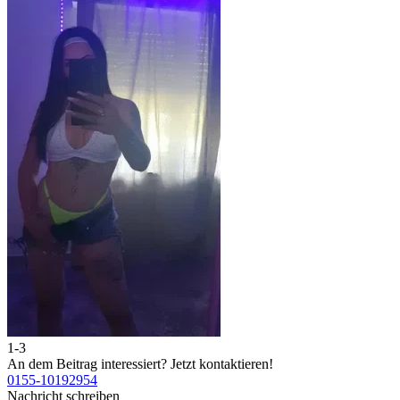
1-3
2
An dem Beitrag interessiert?
Jetzt kontaktieren!
A
0155-10192954
0
Nachricht schreiben
N