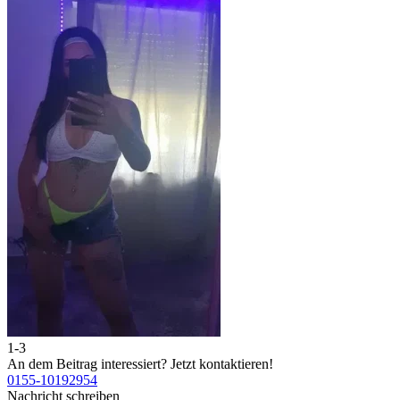
1-3
2
An dem Beitrag interessiert?
Jetzt kontaktieren!
A
0155-10192954
0
Nachricht schreiben
N