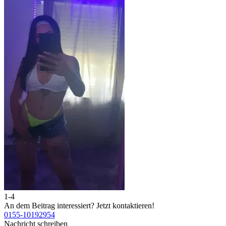
1-4
2
An dem Beitrag interessiert?
Jetzt kontaktieren!
A
0155-10192954
0
Nachricht schreiben
N