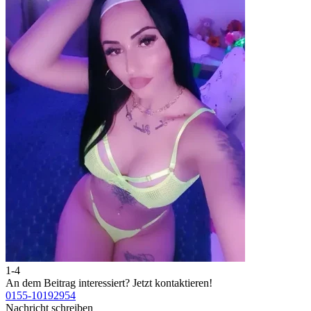
1-4
2
An dem Beitrag interessiert?
Jetzt kontaktieren!
A
0155-10192954
0
Nachricht schreiben
N