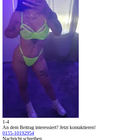
1-4
2
An dem Beitrag interessiert?
Jetzt kontaktieren!
A
0155-10192954
0
Nachricht schreiben
N