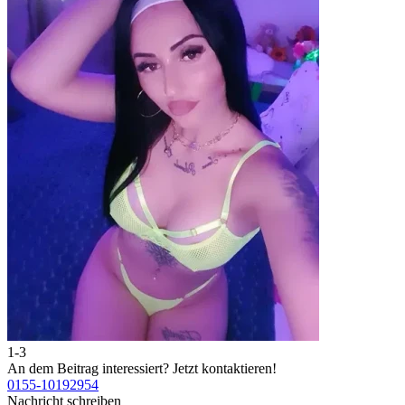
1-3
2
An dem Beitrag interessiert?
Jetzt kontaktieren!
A
0155-10192954
0
Nachricht schreiben
N