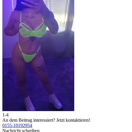
1-4
2
An dem Beitrag interessiert?
Jetzt kontaktieren!
A
0155-10192954
0
Nachricht schreiben
N