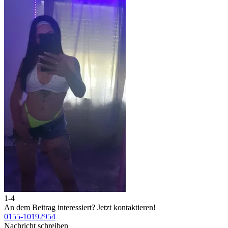
1-4
2
An dem Beitrag interessiert?
Jetzt kontaktieren!
A
0155-10192954
0
Nachricht schreiben
N