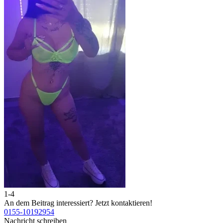
1-4
2
An dem Beitrag interessiert?
Jetzt kontaktieren!
A
0155-10192954
0
Nachricht schreiben
N