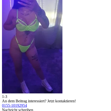
1-3
2
An dem Beitrag interessiert?
Jetzt kontaktieren!
A
0155-10192954
0
Nachricht schreiben
N