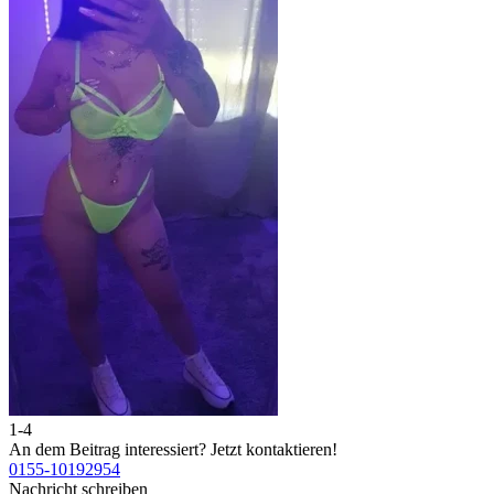
1-4
2
An dem Beitrag interessiert?
Jetzt kontaktieren!
A
0155-10192954
0
Nachricht schreiben
N