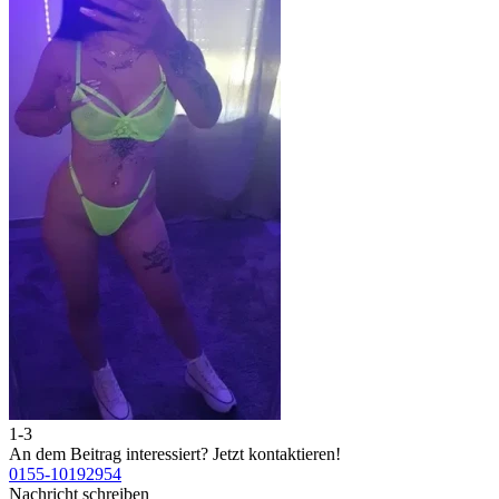
1-3
2
An dem Beitrag interessiert?
Jetzt kontaktieren!
A
0155-10192954
0
Nachricht schreiben
N