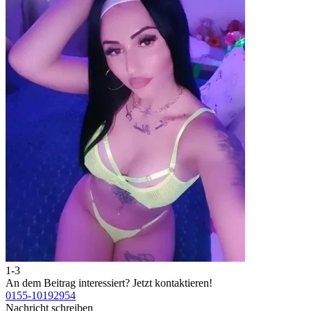
1-3
2
An dem Beitrag interessiert?
Jetzt kontaktieren!
A
0155-10192954
0
Nachricht schreiben
N