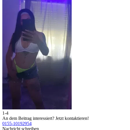
1-4
2
An dem Beitrag interessiert?
Jetzt kontaktieren!
A
0155-10192954
0
Nachricht schreiben
N