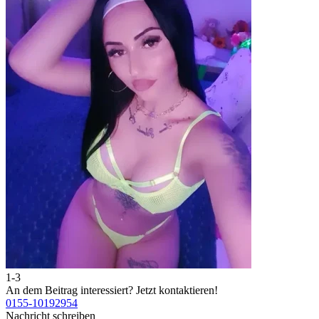
1-3
2
An dem Beitrag interessiert?
Jetzt kontaktieren!
A
0155-10192954
0
Nachricht schreiben
N