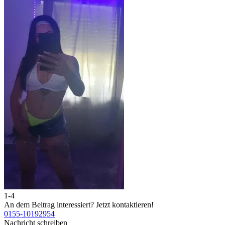
1-4
2
An dem Beitrag interessiert?
Jetzt kontaktieren!
A
0155-10192954
0
Nachricht schreiben
N