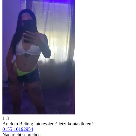
1-3
2
An dem Beitrag interessiert?
Jetzt kontaktieren!
A
0155-10192954
0
Nachricht schreiben
N