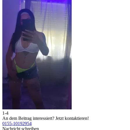
1-4
2
An dem Beitrag interessiert?
Jetzt kontaktieren!
A
0155-10192954
0
Nachricht schreiben
N