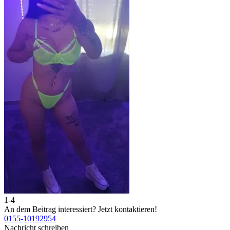
1-4
2
An dem Beitrag interessiert?
Jetzt kontaktieren!
A
0155-10192954
0
Nachricht schreiben
N