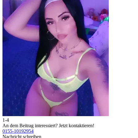
1-4
2
An dem Beitrag interessiert?
Jetzt kontaktieren!
A
0155-10192954
0
Nachricht schreiben
N