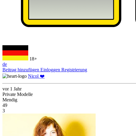
18+
de
Beitrag hinzufügen
Einloggen
Registrierung
Nicol ❤️
vor 1 Jahr
Private Modelle
Mendig
49
3