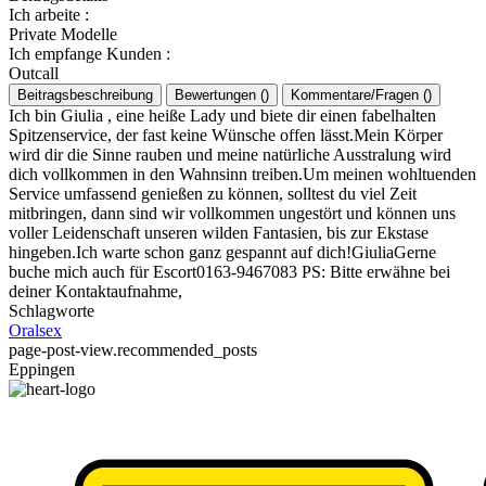
Ich arbeite
:
Private Modelle
Ich empfange Kunden
:
Outcall
Beitragsbeschreibung
Bewertungen
(
)
Kommentare/Fragen
(
)
Ich bin Giulia , eine heiße Lady und biete dir einen fabelhalten
Spitzenservice, der fast keine Wünsche offen lässt.Mein Körper
wird dir die Sinne rauben und meine natürliche Ausstralung wird
dich vollkommen in den Wahnsinn treiben.Um meinen wohltuenden
Service umfassend genießen zu können, solltest du viel Zeit
mitbringen, dann sind wir vollkommen ungestört und können uns
voller Leidenschaft unseren wilden Fantasien, bis zur Ekstase
hingeben.Ich warte schon ganz gespannt auf dich!GiuliaGerne
buche mich auch für Escort0163-9467083 PS: Bitte erwähne bei
deiner Kontaktaufnahme,
Schlagworte
Oralsex
page-post-view.recommended_posts
Eppingen