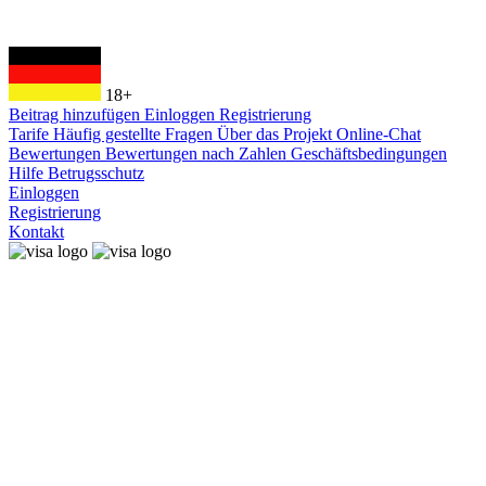
18+
Beitrag hinzufügen
Einloggen
Registrierung
Tarife
Häufig gestellte Fragen
Über das Projekt
Online-Chat
Bewertungen
Bewertungen nach Zahlen
Geschäftsbedingungen
Hilfe
Betrugsschutz
Einloggen
Registrierung
Kontakt