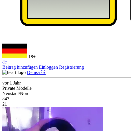
18+
de
Beitrag hinzufügen
Einloggen
Registrierung
Denisa 🍑
vor 1 Jahr
Private Modelle
Neustadt/Nord
843
21