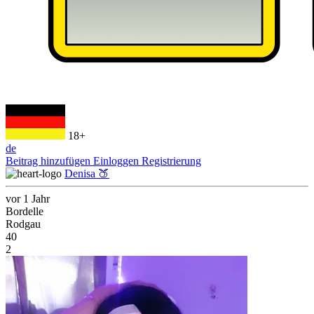
18+
de
Beitrag hinzufügen
Einloggen
Registrierung
Denisa 🍑
vor 1 Jahr
Bordelle
Rodgau
40
2