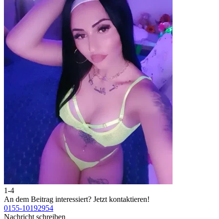
1-4
2
An dem Beitrag interessiert?
Jetzt kontaktieren!
A
0155-10192954
0
Nachricht schreiben
N