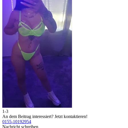
1-3
2
An dem Beitrag interessiert?
Jetzt kontaktieren!
A
0155-10192954
0
Nachricht schreiben
N