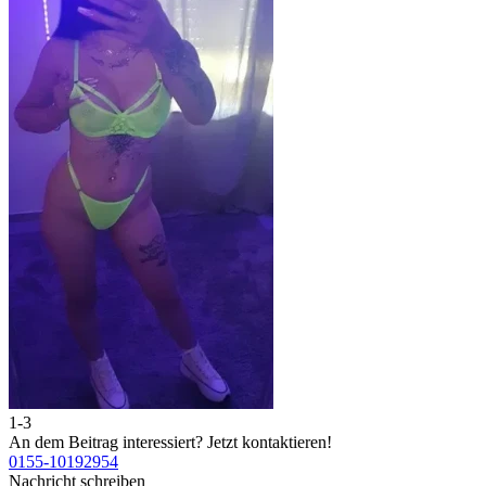
1-3
2
An dem Beitrag interessiert?
Jetzt kontaktieren!
A
0155-10192954
0
Nachricht schreiben
N