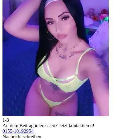
1-3
2
An dem Beitrag interessiert?
Jetzt kontaktieren!
A
0155-10192954
0
Nachricht schreiben
N